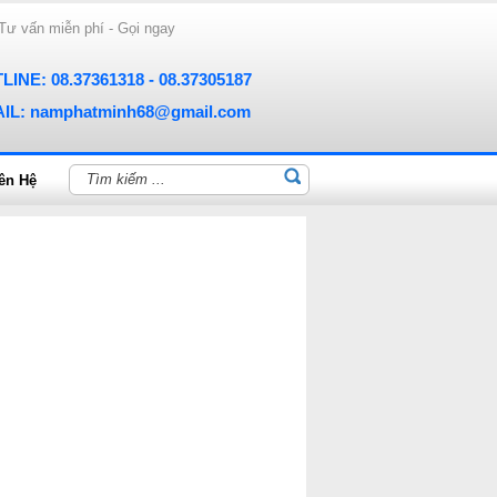
Tư vấn miễn phí - Gọi ngay
LINE: 08.37361318 - 08.37305187
IL: namphatminh68@gmail.com
ên Hệ