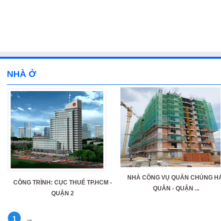
NHÀ Ở
NHÀ CÔNG VỤ QUÂN CHỦNG HẢ
CÔNG TRÌNH: CỤC THUẾ TP.HCM -
QUÂN - QUẬN ...
QUẬN 2
1
→