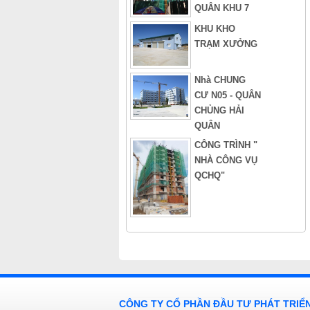
QUÂN KHU 7
KHU KHO
TRẠM XƯỞNG
Nhà CHUNG
CƯ N05 - QUÂN
CHỦNG HẢI
QUÂN
CÔNG TRÌNH "
NHÀ CÔNG VỤ
QCHQ"
CÔNG TY CỔ PHẦN ĐẦU TƯ PHÁT TRIỂ