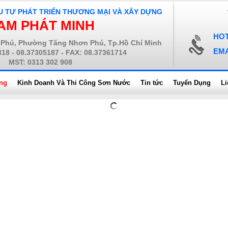
U TƯ PHÁT TRIỂN THƯƠNG MẠI VÀ XÂY DỰNG
AM PHÁT MINH
HOT
Phú, Phường Tăng Nhơn Phú, Tp.Hồ Chí Minh
EMA
318 - 08.37305187 - FAX: 08.37361714
MST: 0313 302 908
ng
Kinh Doanh Và Thi Công Sơn Nước
Tin tức
Tuyển Dụng
Li