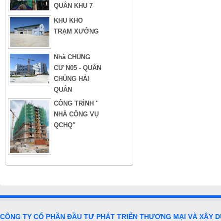
QUÂN KHU 7
KHU KHO
TRẠM XƯỞNG
Nhà CHUNG
CƯ N05 - QUÂN
CHỦNG HẢI
QUÂN
CÔNG TRÌNH "
NHÀ CÔNG VỤ
QCHQ"
CÔNG TY CỔ PHẦN ĐẦU TƯ PHÁT TRIỂN THƯƠNG MẠI VÀ XÂY