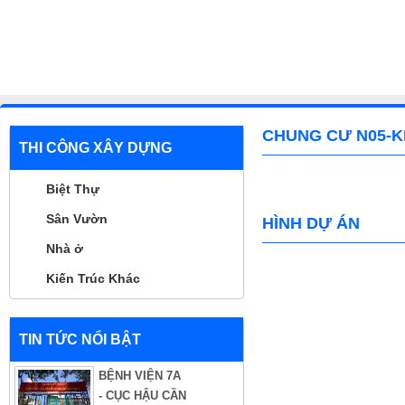
CHUNG CƯ N05-K
THI CÔNG XÂY DỰNG
Biệt Thự
Sân Vườn
HÌNH DỰ ÁN
Nhà ở
Kiến Trúc Khác
TIN TỨC NỔI BẬT
BỆNH VIỆN 7A
- CỤC HẬU CẦN